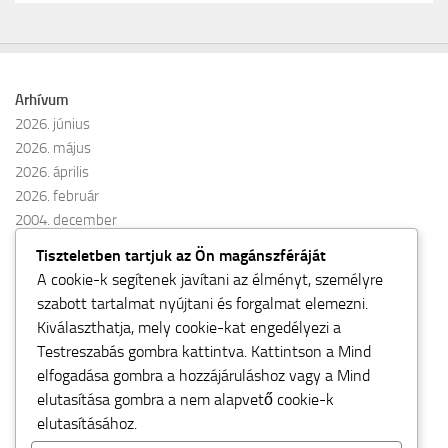
Arhívum
2026. június
2026. május
2026. április
2026. február
2004. december
2004. augusztus
Tiszteletben tartjuk az Ön magánszféráját
A cookie-k segítenek javítani az élményt, személyre
Kategóriák
szabott tartalmat nyújtani és forgalmat elemezni.
FIDE Open
Kiválaszthatja, mely cookie-kat engedélyezi a
Létraverseny 2026 tavasz
Testreszabás
gombra kattintva. Kattintson a
Mind
Uncategorized
elfogadása
gombra a hozzájáruláshoz vagy a
Mind
elutasítása
gombra a nem alapvető cookie-k
elutasításához.