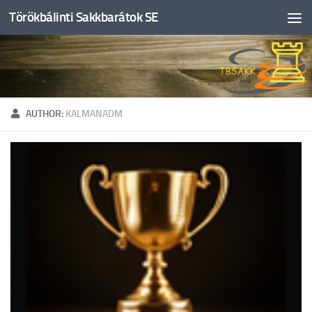
Törökbálinti Sakkbarátok SE
Skip to content
AUTHOR:
KALMANADM